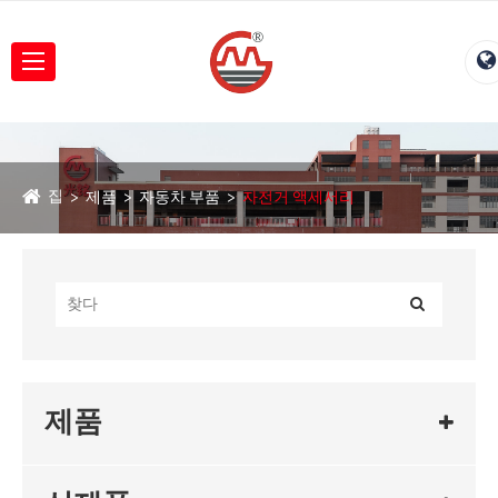
집
제품
자동차 부품
자전거 액세서리
제품