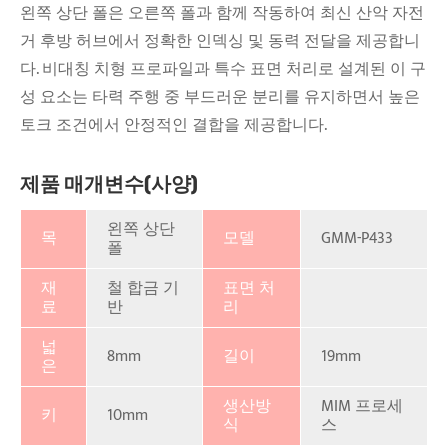
왼쪽 상단 폴은 오른쪽 폴과 함께 작동하여 최신 산악 자전
거 후방 허브에서 정확한 인덱싱 및 동력 전달을 제공합니
다. 비대칭 치형 프로파일과 특수 표면 처리로 설계된 이 구
성 요소는 타력 주행 중 부드러운 분리를 유지하면서 높은
토크 조건에서 안정적인 결합을 제공합니다.
제품 매개변수(사양)
왼쪽 상단
목
모델
GMM-P433
폴
재
철 합금 기
표면 처
료
반
리
넓
8mm
길이
19mm
은
생산방
MIM 프로세
키
10mm
식
스