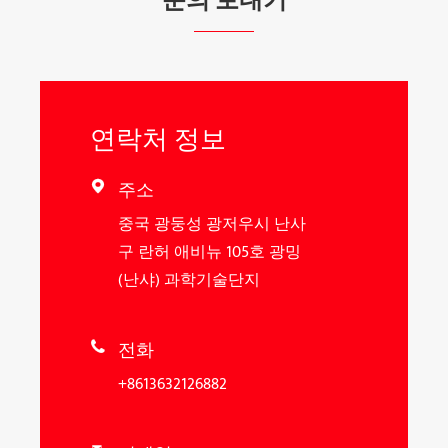
문의 보내기
연락처 정보
주소

중국 광둥성 광저우시 난사
구 란허 애비뉴 105호 광밍
(난샤) 과학기술단지
전화

+8613632126882